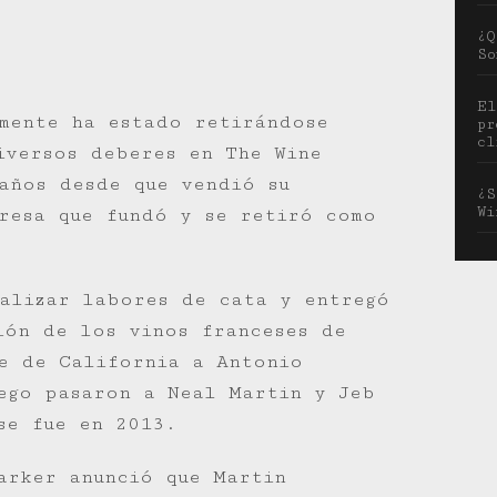
¿Q
So
El
lmente ha estado retirándose
pr
cl
iversos deberes en The Wine
años desde que vendió su
¿S
Wi
resa que fundó y se retiró como
alizar labores de cata y entregó
ión de los vinos franceses de
e de California a Antonio
ego pasaron a Neal Martin y Jeb
se fue en 2013.
arker anunció que Martin