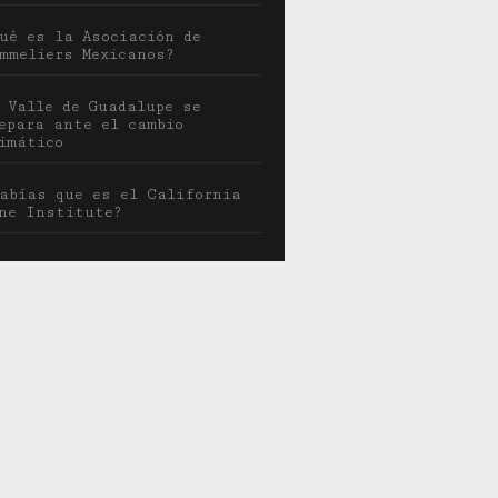
ué es la Asociación de
mmeliers Mexicanos?
 Valle de Guadalupe se
epara ante el cambio
imático
abías que es el California
ne Institute?