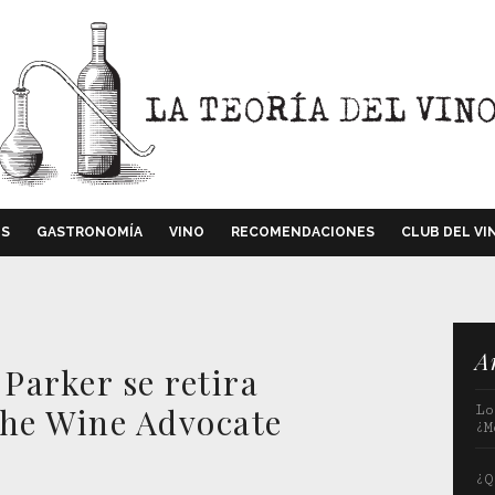
OS
GASTRONOMÍA
VINO
RECOMENDACIONES
CLUB DEL VI
A
 Parker se retira
The Wine Advocate
Lo
¿M
¿Q