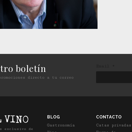
tro boletín
Email
*
promociones directo a tu correo
BLOG
CONTACTO
Gastronomía
Catas privadas
ás exclusivo de