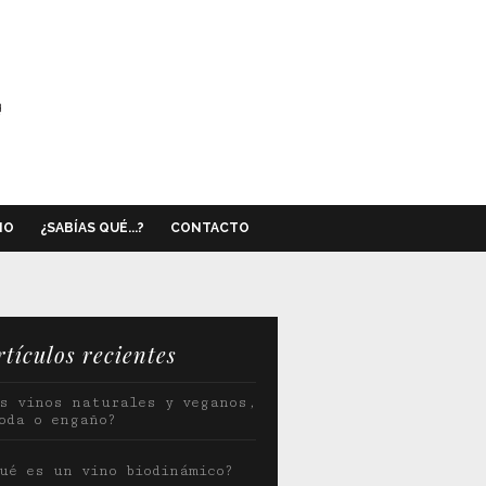
NO
¿SABÍAS QUÉ...?
CONTACTO
rtículos recientes
s vinos naturales y veganos,
oda o engaño?
ué es un vino biodinámico?