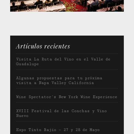
Artículos recientes
Visita La Ruta del Vino en el Valle de
Guadalupe
Algunas propuestas para tu próxima
visita a Napa Valley California
Wine Spectator’s New York Wine Experience
XVIII Festival de las Conchas y Vino
Nuevo
Expo Tinto Bajio – 27 y 28 de Mayo