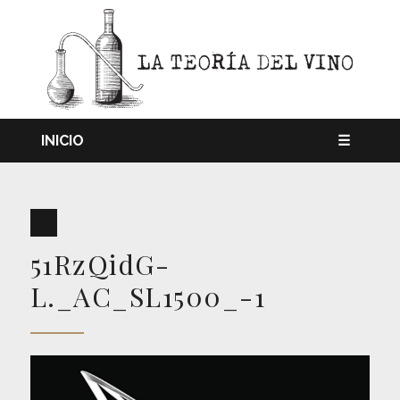
INICIO
☰
51RzQidG-
L._AC_SL1500_-1