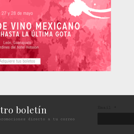
tro boletín
Email
*
promociones directo a tu correo