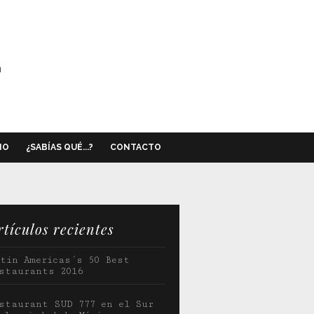
NO
¿SABÍAS QUÉ...?
CONTACTO
rtículos recientes
tin Americas´s 50 Best
staurants 2016
staurant SUD 777 en el Sur