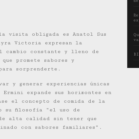
de
Re
ex
la visita obligada es Anatol Sus
Qu
va
ayra Victoria expresan la
l cambio constante y lleno de
BI
 que promete sabores y
para sorprenderte.
var y generar experiencias únicas
n Ermini expande sus horizontes en
ase el concepto de comida de la
o su filosofía “el uso de
de alta calidad sin tener que
binado con sabores familiares”.