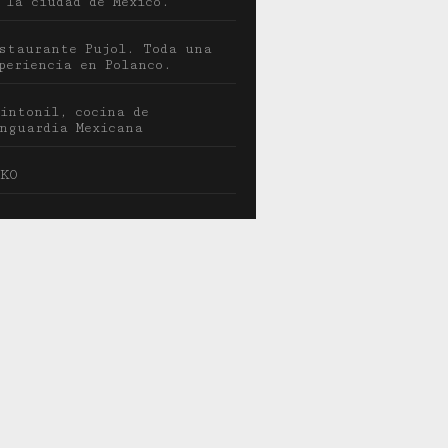
 la ciudad de México.
staurante Pujol. Toda una
periencia en Polanco.
intonil, cocina de
nguardia Mexicana
KO