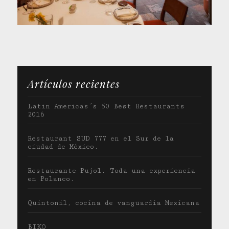
Artículos recientes
Latin Americas´s 50 Best Restaurants
2016
Restaurant SUD 777 en el Sur de la
ciudad de México.
Restaurante Pujol. Toda una experiencia
en Polanco.
Quintonil, cocina de vanguardia Mexicana
BIKO